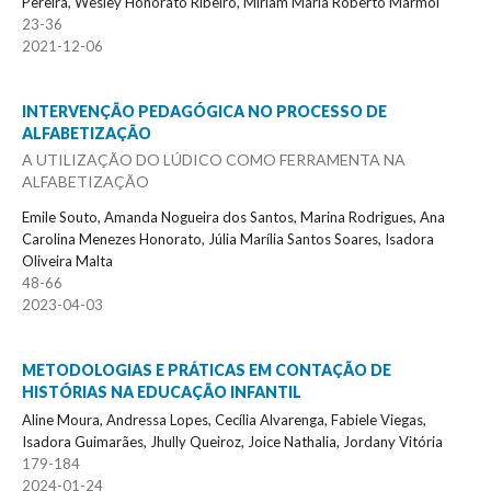
Pereira, Wesley Honorato Ribeiro, Miriam Maria Roberto Marmol
23-36
2021-12-06
INTERVENÇÃO PEDAGÓGICA NO PROCESSO DE
ALFABETIZAÇÃO
A UTILIZAÇÃO DO LÚDICO COMO FERRAMENTA NA
ALFABETIZAÇÃO
Emile Souto, Amanda Nogueira dos Santos, Marina Rodrigues, Ana
Carolina Menezes Honorato, Júlia Marília Santos Soares, Isadora
Oliveira Malta
48-66
2023-04-03
METODOLOGIAS E PRÁTICAS EM CONTAÇÃO DE
HISTÓRIAS NA EDUCAÇÃO INFANTIL
Aline Moura, Andressa Lopes, Cecília Alvarenga, Fabiele Viegas,
Isadora Guimarães, Jhully Queiroz, Joice Nathalia, Jordany Vitória
179-184
2024-01-24