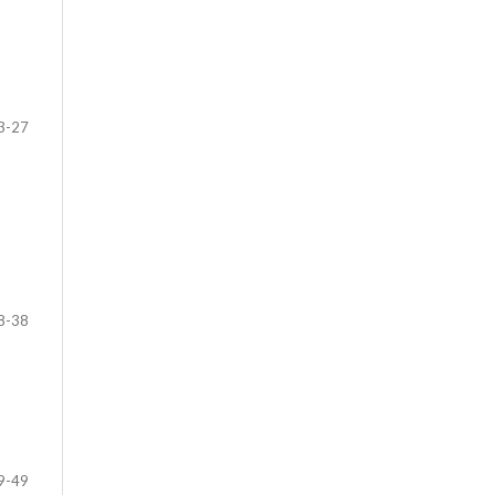
3-27
8-38
9-49