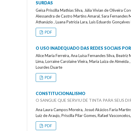
SURDAS
Geisa Priscilla Mathias Silva, Júlia Vivian de Oliveira 
Alessandra de Castro Martins Amaral, Sara Fernandes Mac
Athanázio , Luana Patrícia Lara, Luís Eduardo Gonçalves 
PDF
O USO INADEQUADO DAS REDES SOCIAIS POR
Alice Maria Ferreira, Ana Luísa Fernandes Silva, Beatriz M
Lima, Lorraine Carolaine Vieira, Maria Luíza de Almeid
Lourdes Duarte
PDF
CONSTITUCIONALISMO
O SANGUE QUE SERVIU DE TINTA PARA SEUS DI
Ana Laura Campos Moreira, Josué Akácios Faria Martins, 
Luiz de Araujo, Priscilla Pilar Gomes, Rafael Vasconcel
PDF