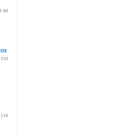
4-88
COS
-103
-118