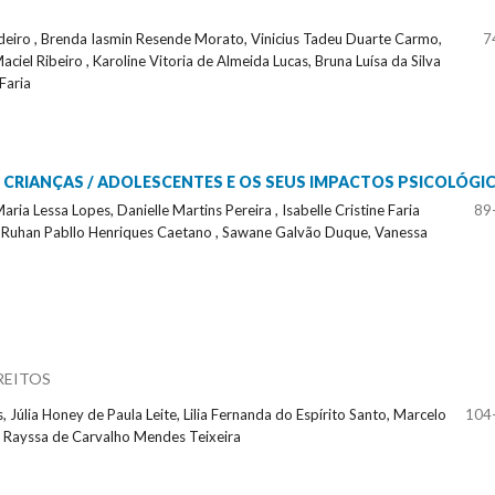
Cordeiro , Brenda Iasmin Resende Morato, Vinicius Tadeu Duarte Carmo,
7
iel Ribeiro , Karoline Vitoria de Almeida Lucas, Bruna Luísa da Silva
Faria
 CRIANÇAS / ADOLESCENTES E OS SEUS IMPACTOS PSICOLÓGI
aria Lessa Lopes, Danielle Martins Pereira , Isabelle Cristine Faria
89
a , Ruhan Pabllo Henriques Caetano , Sawane Galvão Duque, Vanessa
REITOS
Júlia Honey de Paula Leite, Lilia Fernanda do Espírito Santo, Marcelo
104
os, Rayssa de Carvalho Mendes Teixeira