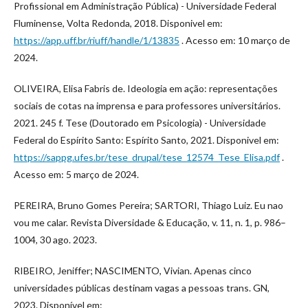
Profissional em Administração Pública) - Universidade Federal
Fluminense, Volta Redonda, 2018. Disponivel em:
https://app.uff.br/riuff/handle/1/13835
. Acesso em: 10 março de
2024.
OLIVEIRA, Elisa Fabris de. Ideologia em ação: representações
sociais de cotas na imprensa e para professores universitários.
2021. 245 f. Tese (Doutorado em Psicologia) - Universidade
Federal do Espírito Santo: Espírito Santo, 2021. Disponivel em:
https://sappg.ufes.br/tese_drupal/tese_12574_Tese_Elisa.pdf
.
Acesso em: 5 março de 2024.
PEREIRA, Bruno Gomes Pereira; SARTORI, Thiago Luiz. Eu nao
vou me calar. Revista Diversidade & Educação, v. 11, n. 1, p. 986–
1004, 30 ago. 2023.
RIBEIRO, Jeniffer; NASCIMENTO, Vivian. Apenas cinco
universidades públicas destinam vagas a pessoas trans. GN,
2023. Disponível em: