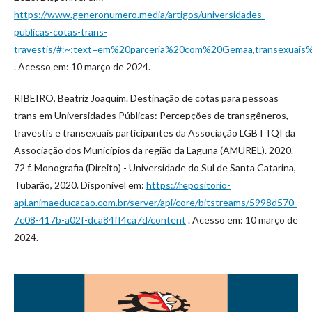
https://www.generonumero.media/artigos/universidades-
publicas-cotas-trans-
travestis/#:~:text=em%20parceria%20com%20Gemaa,transexu
. Acesso em: 10 março de 2024.
RIBEIRO, Beatriz Joaquim. Destinação de cotas para pessoas
trans em Universidades Públicas: Percepções de transgêneros,
travestis e transexuais participantes da Associação LGBTTQI da
Associação dos Municípios da região da Laguna (AMUREL). 2020.
72 f. Monografia (Direito) - Universidade do Sul de Santa Catarina,
Tubarão, 2020. Disponivel em:
https://repositorio-
api.animaeducacao.com.br/server/api/core/bitstreams/5998d570-
7c08-417b-a02f-dca84ff4ca7d/content
. Acesso em: 10 março de
2024.