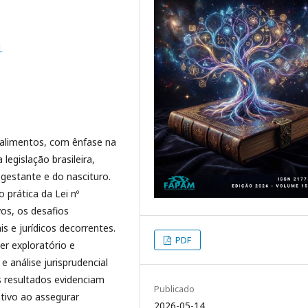
1
 alimentos, com ênfase na
legislação brasileira,
gestante e do nascituro.
 prática da Lei nº
os, os desafios
is e jurídicos decorrentes.
PDF
er exploratório e
e análise jurisprudencial
Os resultados evidenciam
Publicado
tivo ao assegurar
2026-05-14