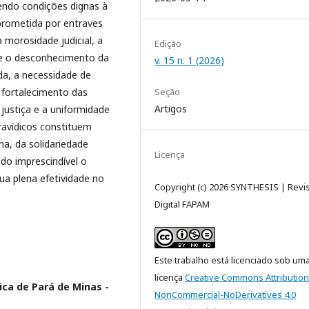
endo condições dignas à
prometida por entraves
 morosidade judicial, a
Edição
 e o desconhecimento da
v. 15 n. 1 (2026)
nda, a necessidade de
o fortalecimento das
Seção
Artigos
 justiça e a uniformidade
ravídicos constituem
a, da solidariedade
Licença
ndo imprescindível o
 plena efetividade no
Copyright (c) 2026 SYNTHESIS | Revis
Digital FAPAM
Este trabalho está licenciado sob um
licença
Creative Commons Attribution
ica de Pará de Minas -
NonCommercial-NoDerivatives 4.0