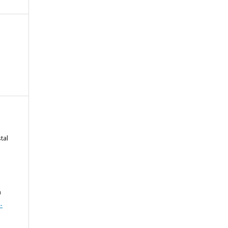
tal
a
-