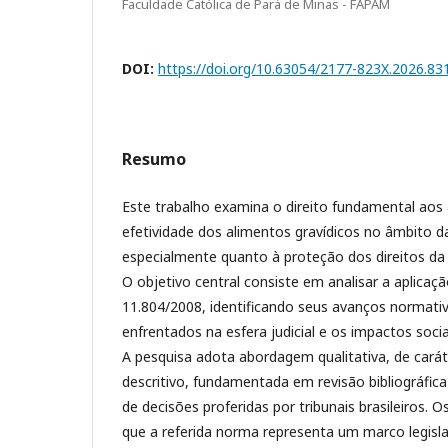
Faculdade Católica de Pará de Minas - FAPAM
DOI:
https://doi.org/10.63054/2177-823X.2026.83
Resumo
Este trabalho examina o direito fundamental aos
efetividade dos alimentos gravídicos no âmbito da 
especialmente quanto à proteção dos direitos da 
O objetivo central consiste em analisar a aplicação
11.804/2008, identificando seus avanços normativ
enfrentados na esfera judicial e os impactos socia
A pesquisa adota abordagem qualitativa, de carát
descritivo, fundamentada em revisão bibliográfica 
de decisões proferidas por tribunais brasileiros. 
que a referida norma representa um marco legisla